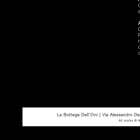
La Bottega Dell’Oro | Via Alessandro Da
All works ©
A