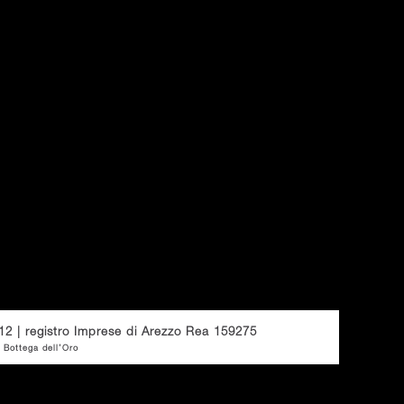
12 | registro Imprese di Arezzo Rea 159275
 Bottega dell’Oro