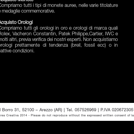
Acquisto Monete
Compriamo tutti i tipi di monete auree, nelle varie titolature
e medaglie commemorative.
Acquisto Orologi
Compriamo tutti gli orologi in oro e orologi di marca quali
Rolex, Vacheron Constantin, Patek Philippe,Cartier, IWC e
molti altri, previa verifica dei nostri esperti. Non acquistiamo
orologi prettamente di tendenza (breil, fossil ecc) o in
cattive condizioni.
l Borro 31, 52100 – Arezzo (AR) | Tel. 057526969 | P.IVA 020672305
rea Creativa 2014
- Please do not reproduce without the expressed written consent of la